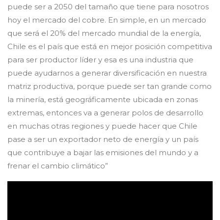
puede ser a 2050 del tamaño que tiene para nosotros
hoy el mercado del cobre. En simple, en un mercado
que será el 20% del mercado mundial de la energía,
Chile es el país que está en mejor posición competitiva
para ser productor líder y esa es una industria que
puede ayudarnos a generar diversificación en nuestra
matriz productiva, porque puede ser tan grande como
la minería, está geográficamente ubicada en zonas
extremas, entonces va a generar polos de desarrollo
en muchas otras regiones y puede hacer que Chile
pase a ser un exportador neto de energía y un país
que contribuye a bajar las emisiones del mundo y a
frenar el cambio climático”