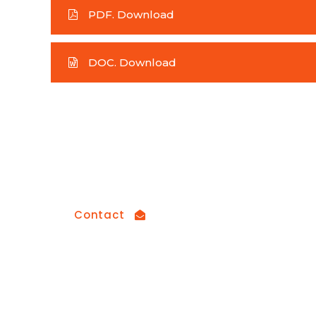
PDF. Download
DOC. Download
How can we help you?
Contact us at the Consulting WP office nea
Contact