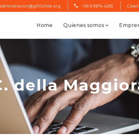
administracion@g100chile.org
+56 9 9874 4265
Calen
Home
Quienes somos
Empre
C. della Maggior