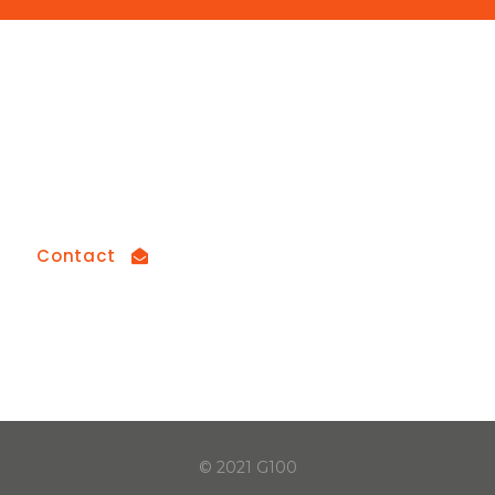
How can we help you?
Contact us at the Consulting WP office nearest
to you or submit a business inquiry online
Contact
© 2021 G100