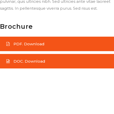
pulvinar, quis ultricies nibh. Sed ultricies ante vitae laoreet
sagittis. In pellentesque viverra purus. Sed risus est.
Brochure
PDF. Download
DOC. Download
How can we help you?
Contact us at the Consulting WP office nearest
to you or submit a business inquiry online