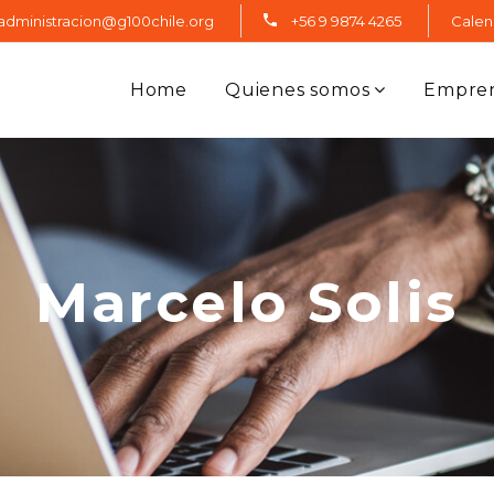
administracion@g100chile.org
+56 9 9874 4265
Calen
Home
Quienes somos
Empre
Marcelo Solis