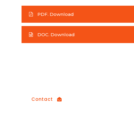
PDF. Download
DOC. Download
How can we help you?
Contact us at the Consulting WP office nea
Contact