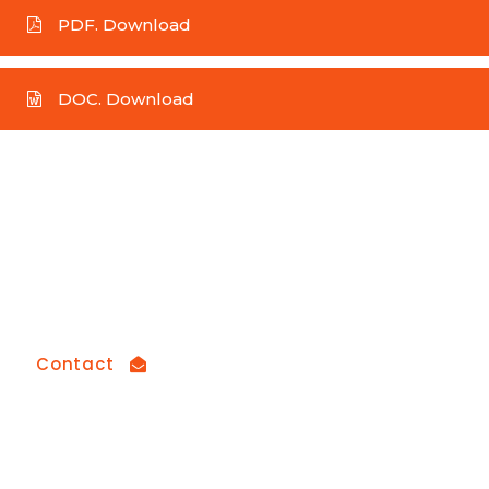
PDF. Download
DOC. Download
How can we help you?
Contact us at the Consulting WP office nearest
to you or submit a business inquiry online
Contact