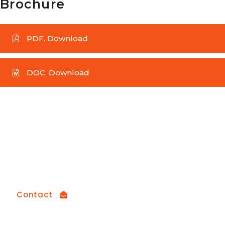
Brochure
PDF. Download
DOC. Download
How can we help you?
Contact us at the Consulting WP office nearest
to you or submit a business inquiry online
Contact