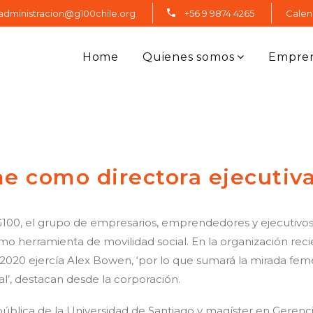
administracion@g100chile.org
+56 9 9874 4265
Calen
Home
Quienes somos
Empre
me como directora ejecutiv
100, el grupo de empresarios, emprendedores y ejecutivos
mo herramienta de movilidad social. En la organización re
 2020 ejercía Alex Bowen, ‘por lo que sumará la mirada fem
l’, destacan desde la corporación.
pública de la Universidad de Santiago y magíster en Gerencia