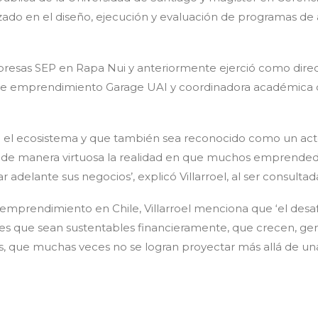
lizado en el diseño, ejecución y evaluación de programas d
presas SEP en Rapa Nui y anteriormente ejerció como dire
a de emprendimiento Garage UAI y coordinadora académica 
en el ecosistema y que también sea reconocido como un acto
 de manera virtuosa la realidad en que muchos emprende
elante sus negocios’, explicó Villarroel, al ser consultada
 emprendimiento en Chile, Villarroel menciona que ‘el des
les que sean sustentables financieramente, que crecen, ge
ue muchas veces no se logran proyectar más allá de una fa