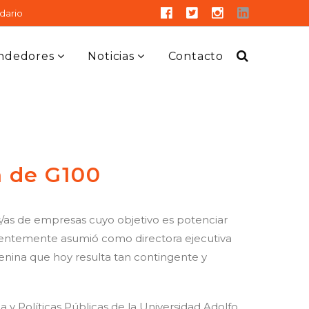
dario
ndedores
Noticias
Contacto
a de G100
/as de empresas cuyo objetivo es potenciar
cientemente asumió como directora ejecutiva
enina que hoy resulta tan contingente y
 y Políticas Públicas de la Universidad Adolfo