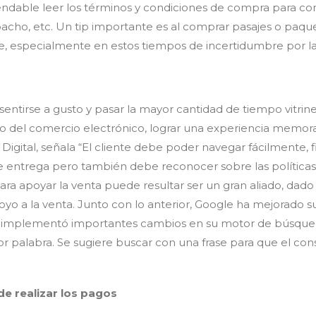
ndable leer los términos y condiciones de compra para con
cho, etc. Un tip importante es al comprar pasajes o paquete
ente, especialmente en estos tiempos de incertidumbre por 
sentirse a gusto y pasar la mayor cantidad de tiempo vitr
reto del comercio electrónico, lograr una experiencia memor
Digital, señala “El cliente debe poder navegar fácilmente, fi
de entrega pero también debe reconocer sobre las política
A) para apoyar la venta puede resultar ser un gran aliado, d
poyo a la venta. Junto con lo anterior, Google ha mejorado
le implementó importantes cambios en su motor de búsqued
or palabra. Se sugiere buscar con una frase para que el c
e realizar los pagos