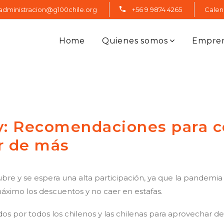
administracion@g100chile.org
+56 9 9874 4265
Calen
Home
Quienes somos
Empre
y: Recomendaciones para 
ar de más
octubre y se espera una alta participación, ya que la pande
máximo los descuentos y no caer en estafas.
 por todos los chilenos y las chilenas para aprovechar de 