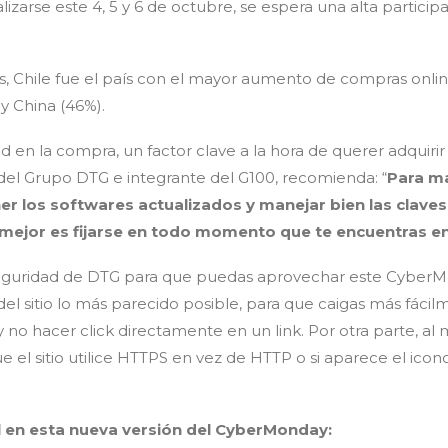
alizarse este 4, 5 y 6 de octubre, se espera una alta parti
os, Chile fue el país con el mayor aumento de compras onl
y China (46%).
 en la compra, un factor clave a la hora de querer adquirir
del Grupo DTG e integrante del G100, recomienda: “
Para m
r los softwares actualizados y manejar bien las claves
 mejor es fijarse en todo momento que te encuentras en 
guridad de DTG para que puedas aprovechar este CyberMonday
k del sitio lo más parecido posible, para que caigas más fá
RL y no hacer click directamente en un link. Por otra parte, 
ue el sitio utilice HTTPS en vez de HTTP o si aparece el ico
 en esta nueva versión del CyberMonday: